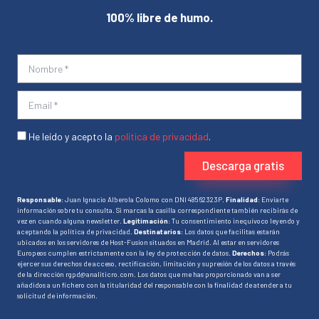
100% libre de humo.
He leído y acepto la
política de privacidad
.
Descarga gratis
Responsable
: Juan Ignacio Alberola Colomo con DNI 48562323P.
Finalidad
: Enviarte
información sobre tu consulta. Si marcas la casilla correspondiente también recibirás de
vez en cuando alguna newsletter.
Legitimación
: Tu consentimiento inequívoco leyendo y
aceptando la política de privacidad.
Destinatarios
: Los datos que facilitas estarán
ubicados en los servidores de Host-Fusion situados en Madrid. Al estar en servidores
Europeos cumplen estrictamente con la ley de protección de datos.
Derechos
: Podrás
ejercer sus derechos de acceso, rectificación, limitación y supresión de los datos a través
de la dirección rgpd@analiticro.com. Los datos que me has proporcionado van a ser
añadidos a un fichero con la titularidad del responsable con la finalidad de atender a tu
solicitud de información.