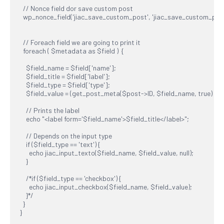
  // Nonce field dor save custom post

  wp_nonce_field('jiac_save_custom_post', 'jiac_save_custom_post'
  // Foreach field we are going to print it

  foreach ( $metadata as $field )  {

    $field_name = $field['name'];

    $field_title = $field['label'];

    $field_type = $field['type'];

    $field_value = (get_post_meta($post->ID, $field_name, true) != n
    // Prints the label

    echo "<label form='$field_name'>$field_title</label>";

    // Depends on the input type

    if ($field_type == 'text') {

      echo jiac_input_texto($field_name, $field_value, null);

    }

    /*if ($field_type == 'checkbox') {

      echo jiac_input_checkbox($field_name, $field_value);

    }*/

  }

}