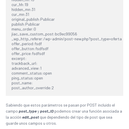
cur_hh:19

hidden_mn:31

cur_mn:31

original_publish:Publicar

publish:Publicar

menu_order:0

jiac_save_custom_post:bc9ec99056

_wp_http_referer:/wp-admin/post-new.php?post_type=oferta

offer_period:fsdf

offer_button:fsdfsdf

offer_price:fsdfsdf

excerpt:

trackback_url:

advanced_view:1

comment_status:open

ping_status:open

post_name:

post_author_override:2
Sabiendo que estos parámetros se pasan por POST incluido el
campo
post_type
y
post_ID
podemos crear una función asociada a
la acción
edit_post
que dependiendo del tipo de post que sea
guarde unos campos u otros.