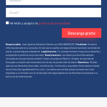
He leído y acepto la
política de privacidad
.
Descarga gratis
Responsable
: Juan Ignacio Alberola Colomo con DNI 48562323P.
Finalidad
: Enviarte
información sobre tu consulta. Si marcas la casilla correspondiente también recibirás de
vez en cuando alguna newsletter.
Legitimación
: Tu consentimiento inequívoco leyendo y
aceptando la política de privacidad.
Destinatarios
: Los datos que facilitas estarán
ubicados en los servidores de Host-Fusion situados en Madrid. Al estar en servidores
Europeos cumplen estrictamente con la ley de protección de datos.
Derechos
: Podrás
ejercer sus derechos de acceso, rectificación, limitación y supresión de los datos a través
de la dirección rgpd@analiticro.com. Los datos que me has proporcionado van a ser
añadidos a un fichero con la titularidad del responsable con la finalidad de atender a tu
solicitud de información.