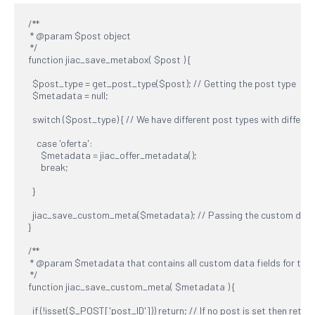
/**

 * @param $post object

 */

function jiac_save_metabox( $post ) {

  $post_type = get_post_type($post); // Getting the post type

  $metadata = null;

  switch ($post_type) { // We have different post types with differe
    case 'oferta':

      $metadata = jiac_offer_metadata();

      break;

  }

  jiac_save_custom_meta($metadata); // Passing the custom data f
}

/**

 * @param $metadata that contains all custom data fields for the 
 */

function jiac_save_custom_meta( $metadata ) {

  if (!isset($_POST['post_ID'])) return; // If no post is set then return 