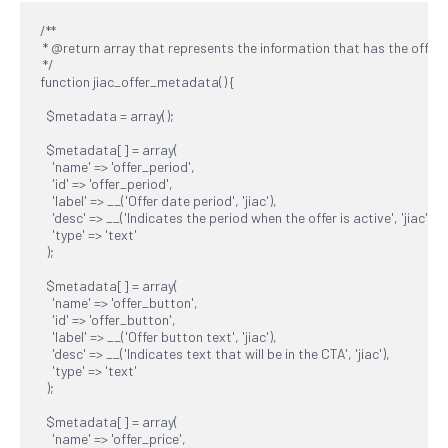
/**

 * @return array that represents the information that has the offer

 */

function jiac_offer_metadata() {

  $metadata = array();

  $metadata[] = array(

    'name' => 'offer_period',

    'id' => 'offer_period',

    'label' => __('Offer date period', 'jiac'),

    'desc' => __('Indicates the period when the offer is active', 'jiac'),

    'type' => 'text'

  );

  $metadata[] = array(

    'name' => 'offer_button',

    'id' => 'offer_button',

    'label' => __('Offer button text', 'jiac'),

    'desc' => __('Indicates text that will be in the CTA', 'jiac'),

    'type' => 'text'

  );

  $metadata[] = array(

    'name' => 'offer_price',
