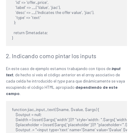
    'id' => 'offer_price',

    'label' => __('Value', 'jiac'),

    'desc' => __('Indicates the offer value', 'jiac'),

    'type' => 'text'

  );

  return $metadata;

}
2. Indicando como pintar los inputs
En este caso de ejemplo estamos trabajando con tipos de
input
text
, de hecho si veis el código anterior en el
array
asociativo de
cada celda he introducido el
type
para que dinámicamente se vaya
escupiendo el código HTML apropiado
dependiendo de este
campo
.
function jiac_input_text($name, $value, $args) {

    $output = null;

    $width = (isset($args['width']))? "style='width: ".$args['width']."'" 
    $placeholder = (isset($args['placeholder']))? "placeholder='".$args[
    $output .= "<input type='text' name='$name' value='$value' $widt