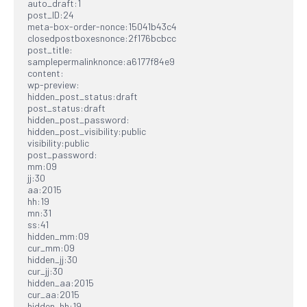
auto_draft:1

post_ID:24

meta-box-order-nonce:15041b43c4

closedpostboxesnonce:2f176bcbcc

post_title:

samplepermalinknonce:a6177f84e9

content:

wp-preview:

hidden_post_status:draft

post_status:draft

hidden_post_password:

hidden_post_visibility:public

visibility:public

post_password:

mm:09

jj:30

aa:2015

hh:19

mn:31

ss:41

hidden_mm:09

cur_mm:09

hidden_jj:30

cur_jj:30

hidden_aa:2015

cur_aa:2015

hidden_hh:19
