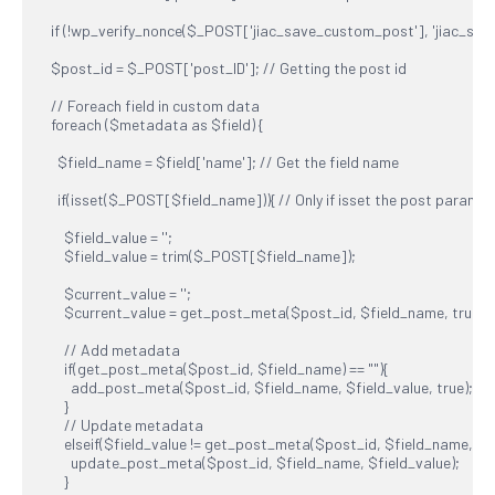
  if (!wp_verify_nonce($_POST['jiac_save_custom_post'], 'jiac_save_c
  $post_id = $_POST['post_ID']; // Getting the post id

  // Foreach field in custom data

  foreach ($metadata as $field) {

    $field_name = $field['name']; // Get the field name

    if(isset($_POST[$field_name])){ // Only if isset the post paramete
      $field_value = '';

      $field_value = trim($_POST[$field_name]);

      $current_value = '';

      $current_value = get_post_meta($post_id, $field_name, true);

      // Add metadata

      if(get_post_meta($post_id, $field_name) == ""){

        add_post_meta($post_id, $field_name, $field_value, true);

      }

      // Update metadata

      elseif($field_value != get_post_meta($post_id, $field_name, true
        update_post_meta($post_id, $field_name, $field_value);

      }
