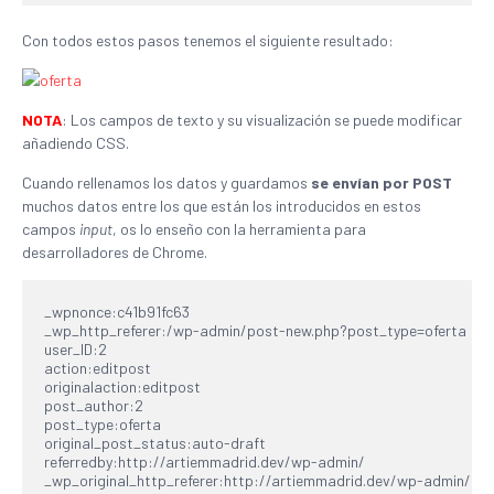
Con todos estos pasos tenemos el siguiente resultado:
NOTA
: Los campos de texto y su visualización se puede modificar
añadiendo CSS.
Cuando rellenamos los datos y guardamos
se envían por POST
muchos datos entre los que están los introducidos en estos
campos
input
, os lo enseño con la herramienta para
desarrolladores de Chrome.
_wpnonce:c41b91fc63

_wp_http_referer:/wp-admin/post-new.php?post_type=oferta

user_ID:2

action:editpost

originalaction:editpost

post_author:2

post_type:oferta

original_post_status:auto-draft

referredby:http://artiemmadrid.dev/wp-admin/

_wp_original_http_referer:http://artiemmadrid.dev/wp-admin/
