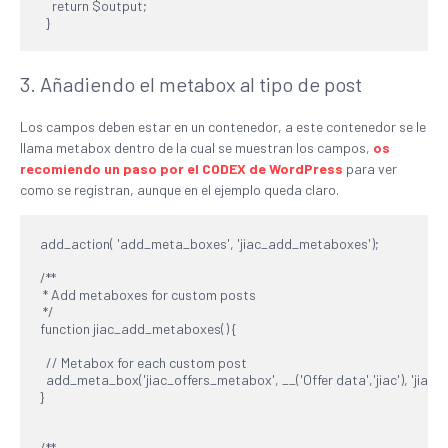
    return $output;

  }
3. Añadiendo el metabox al tipo de post
Los campos deben estar en un contenedor, a este contenedor se le
llama metabox dentro de la cual se muestran los campos,
os
recomiendo un paso por el CODEX de WordPress
para ver
como se registran, aunque en el ejemplo queda claro.
add_action( 'add_meta_boxes', 'jiac_add_metaboxes');

/**

 * Add metaboxes for custom posts

 */

function jiac_add_metaboxes() {

  // Metabox for each custom post

  add_meta_box('jiac_offers_metabox', __('Offer data','jiac'), 'jiac_of
}

/**
