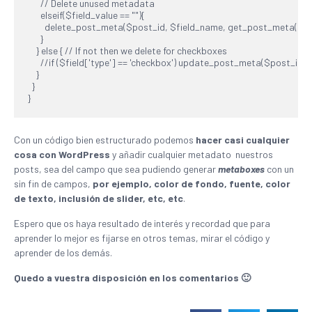
      // Delete unused metadata

      elseif($field_value == ""){

        delete_post_meta($post_id, $field_name, get_post_meta($pos
      }

    } else { // If not then we delete for checkboxes

      //if ($field['type'] == 'checkbox') update_post_meta($post_id, $
    }

  }

}
Con un código bien estructurado podemos
hacer casi cualquier
cosa con WordPress
y añadir cualquier metadato nuestros
posts, sea del campo que sea pudiendo generar
metaboxes
con un
sin fin de campos,
por ejemplo, color de fondo, fuente, color
de texto, inclusión de slider, etc, etc
.
Espero que os haya resultado de interés y recordad que para
aprender lo mejor es fijarse en otros temas, mirar el código y
aprender de los demás.
Quedo a vuestra disposición en los comentarios 🙂