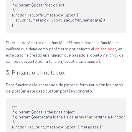
 * @param $post Post object

 */

function jiac_offer_metabox( $post ) {

  jiac_print_metabox( $post, jiac_offer_metadata());

}
El tercer parámetro de la función
add_meta_box
es la función de
callback
que tiene como parámetro por defecto el
objeto post
, en
este caso he creado una función que pasado el objeto y el
array
de
campos devuelto por la función
jiac_offer_metadata()
.
3. Pintando el metabox
Esta función es la encargada de pintar el formulario con los datos
del
post
(en este caso custom post) en concreto.
/**

 * @param $post is the post object

 * @param $metadata is the fields array that returns a function

 */

function jiac_print_metabox( $post, $metadata ) {
