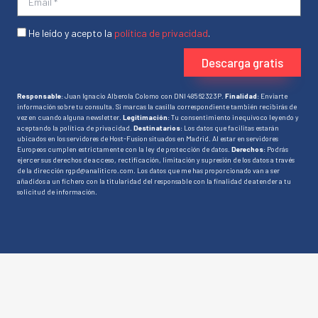
He leído y acepto la
política de privacidad
.
Descarga gratis
Responsable
: Juan Ignacio Alberola Colomo con DNI 48562323P.
Finalidad
: Enviarte
información sobre tu consulta. Si marcas la casilla correspondiente también recibirás de
vez en cuando alguna newsletter.
Legitimación
: Tu consentimiento inequívoco leyendo y
aceptando la política de privacidad.
Destinatarios
: Los datos que facilitas estarán
ubicados en los servidores de Host-Fusion situados en Madrid. Al estar en servidores
Europeos cumplen estrictamente con la ley de protección de datos.
Derechos
: Podrás
ejercer sus derechos de acceso, rectificación, limitación y supresión de los datos a través
de la dirección rgpd@analiticro.com. Los datos que me has proporcionado van a ser
añadidos a un fichero con la titularidad del responsable con la finalidad de atender a tu
solicitud de información.