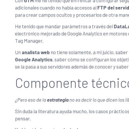
Con
GTM
me he tenido que enfrentar a configurar seg
adicionales cuando no había accesos al
FTP del servi
para crear campos ocultos y procesarlos de otra man
He tenido que mandar parámetros a través del
DataL
electrónico mejorado de Google Analytics en motores 
Tag Manager.
Un
analista web
no tiene solamente, a mi juicio, sabe
Google Analytics
, saber cómo se configuran los objet
se la pasa a sus servidores además de conocer y saber
Componente técnico 
¿Pero eso de la
estrategia
no es decir lo que dicen los
Sin duda la literatura ayuda mucho, los casos práctico
pensar.