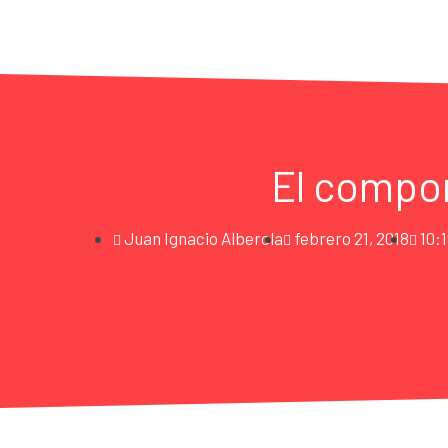
El compon
Juan Ignacio Alberola
febrero 21, 2018
10: