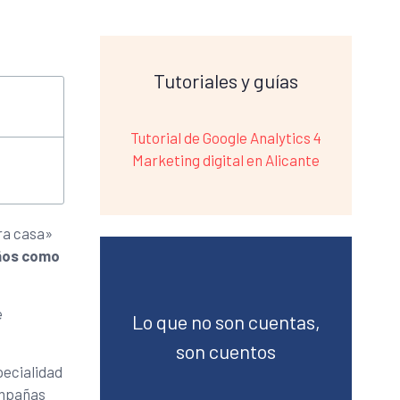
Tutoriales y guías
Tutorial de Google Analytics 4
Marketing digital en Alicante
ra casa»
ños como
e
Lo que no son cuentas,
son cuentos
pecialidad
ampañas