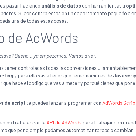
des pasar haciendo
análisis de datos
con herramientas u
opt
cadores. Si por contra estás en un departamento pequeño o e
cada una de todas estas cosas.
o de AdWords
as clave? Bueno… ya empezamos. Vamos a ver.
res tener controladas todas las conversiones… lamentablemen
keting
y para ello vas a tener que tener nociones de
Javascrip
 qué hace el código que vas a meter y porqué tienes que pone
s de script
te puedes lanzar a programar con
AdWords Scrip
emos trabajar con la
API de AdWords
para trabajar con gran
forma que por ejemplo podamos automatizar tareas o cambiar