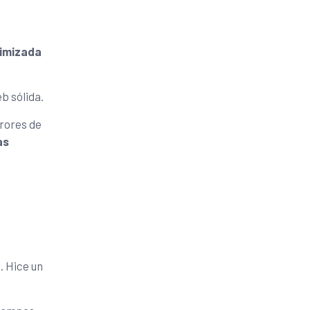
imizada
b sólida.
rrores de
as
. Hice un