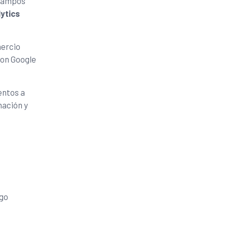
 campos
ytics
mercio
con Google
entos a
mación y
ego