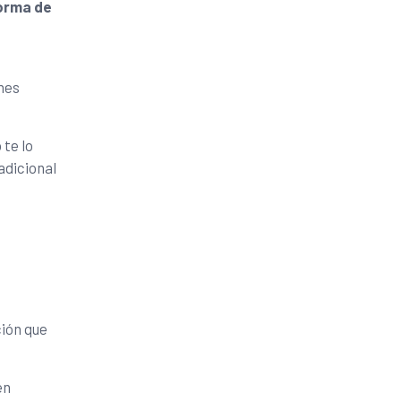
forma de
nes
 te lo
adicional
ción que
en