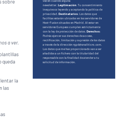
s sobre
vez en cuando alguna
newsletter.
Legitimación
: Tu consentimiento
inequívoco leyendo y aceptando la política de
privacidad.
Destinatarios
: Los datos que
facilitas estarán ubicados en los servidores de
Host-Fusion situados en Madrid. Al estar en
servidores Europeos cumplen estrictamente
con la ley de protección de datos.
Derechos
:
Podrás ejercer sus derechos de acceso,
rectificación, limitación y supresión de los datos
os a ver.
a través de la dirección rgpd@analiticro.com.
Los datos que me has proporcionado van a ser
lantillas
añadidos a un fichero con la titularidad del
responsable con la finalidad de atender a tu
o queda
solicitud de información.
ientar la
n las
las