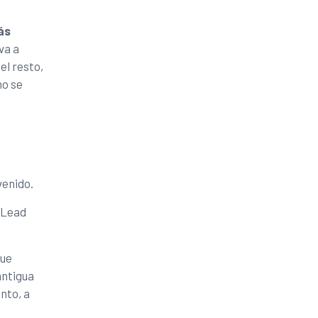
ás
va a
el resto,
no se
venido.
 Lead
que
antigua
nto, a