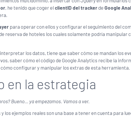
uimientos multidominio, a insertar con JQuery en formularios
dor
, he tenido que coger el
clientID del tracker
de
Google Anal
era.
ayer
para operar con ellos y configurar el seguimiento del co
de reserva de hoteles los cuales solamente podría manipular 
r interpretar los datos, tiene que saber cómo se mandan los ev
ivos, saber cómo el código de Google Analytics recibe la infor
 cómo configurar y manipular los extras de esta herramienta.
en la estrategia
 libros? Bueno… ya empezamos. Vamos a ver.
s y los ejemplos reales son una base a tener en cuenta para lu