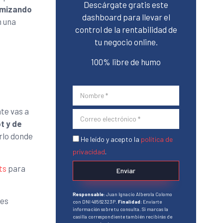
Descárgate gratis este
imizando
dashboard para llevar el
n una
control de la rentabilidad de
tu negocio online.
100% libre de humo
te vas a
t y de
rlo donde
He leído y acepto la
política de
privacidad
.
ts
para
Enviar
Responsable
: Juan Ignacio Alberola Colomo
des
con DNI 48562323P.
Finalidad
: Enviarte
información sobre tu consulta. Si marcas la
casilla correspondiente también recibirás de