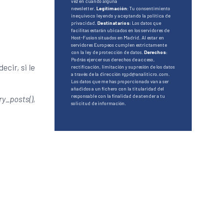
vez en cuando alguna
newsletter.
Legitimación
: Tu consentimiento
inequívoco leyendo y aceptando la política de
privacidad.
Destinatarios
: Los datos que
facilitas estarán ubicados en los servidores de
Host-Fusion situados en Madrid. Al estar en
servidores Europeos cumplen estrictamente
con la ley de protección de datos.
Derechos
:
Podrás ejercer sus derechos de acceso,
decir, si le
rectificación, limitación y supresión de los datos
a través de la dirección rgpd@analiticro.com.
Los datos que me has proporcionado van a ser
añadidos a un fichero con la titularidad del
responsable con la finalidad de atender a tu
ry_posts()
,
solicitud de información.