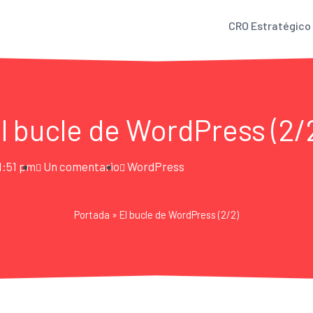
CRO Estratégico
l bucle de WordPress (2/
1:51 pm
Un comentario
WordPress
Portada
»
El bucle de WordPress (2/2)