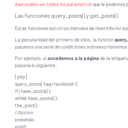
Aquí podéis ver todos los parámetros
que le podemos p
Las funciones query_posts() y get_posts()
Estas funciones son otros métodos de nivel inferior pa
La peculiaridad del primero de ellos, la función
query_
pasamos una serie de condiciones sobreescribiremos e
Por ejemplo, si
accedemos a la página
de la etiquet
pasaría lo siguiente:
[php]
query_posts( ‘tag=facebook’ );
if ( have_posts() ):
while( have_posts() ):
the_post();
//Accion
endwhile;
endif;