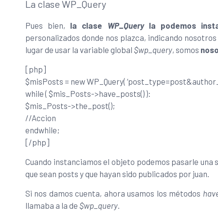
La clase WP_Query
Pues bien,
la clase
WP_Query
la podemos insta
personalizados donde nos plazca, indicando nosotros
lugar de usar la variable global
$wp_query
, somos
noso
[php]
$misPosts = new WP_Query( ‘post_type=post&author_
while ( $mis_Posts->have_posts() ):
$mis_Posts->the_post();
//Accion
endwhile;
[/php]
Cuando instanciamos el objeto podemos pasarle una 
que sean posts y que hayan sido publicados por juan.
Si nos damos cuenta, ahora usamos los métodos
have
llamaba a la de
$wp_query
.