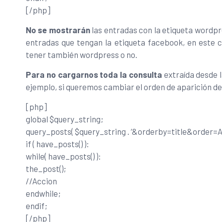
[/php]
No se mostrarán
las entradas con la etiqueta wordp
entradas que tengan la etiqueta facebook, en este 
tener también wordpress o no.
Para no cargarnos toda la consulta
extraída desde l
ejemplo, si queremos cambiar el orden de aparición de 
[php]
global $query_string;
query_posts( $query_string . ‘&orderby=title&order=
if ( have_posts() ):
while( have_posts() ):
the_post();
//Accion
endwhile;
endif;
[/php]