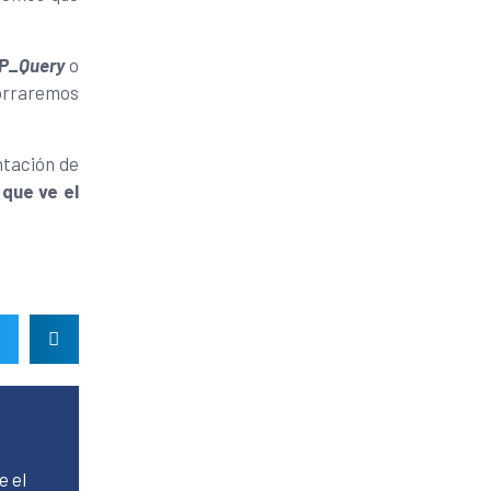
P_Query
o
orraremos
ntación de
que ve el
e el