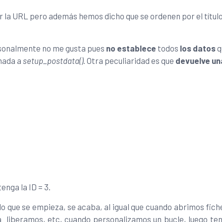
 la URL pero además hemos dicho que se ordenen por el títul
rsonalmente no me gusta pues
no establece
todos
los datos
q
amada a
setup_postdata()
. Otra peculiaridad es que
devuelve un
enga la ID = 3.
o que se empieza, se acaba, al igual que cuando abrimos fich
 liberamos, etc, cuando personalizamos un bucle, luego t