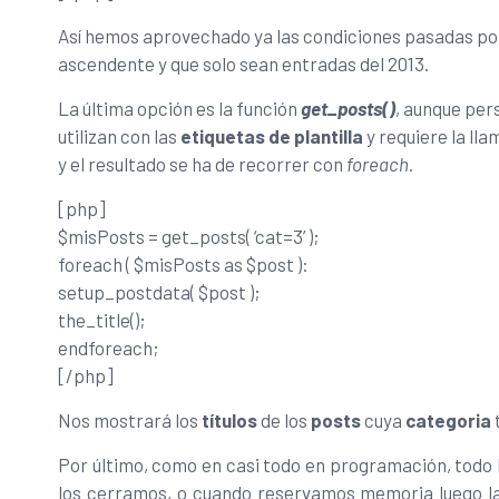
Así hemos aprovechado ya las condiciones pasadas por
ascendente y que solo sean entradas del 2013.
La última opción es la función
get_posts()
, aunque pe
utilizan con las
etiquetas de plantilla
y requiere la ll
y el resultado se ha de recorrer con
foreach
.
[php]
$misPosts = get_posts( ‘cat=3’ );
foreach ( $misPosts as $post ):
setup_postdata( $post );
the_title();
endforeach;
[/php]
Nos mostrará los
títulos
de los
posts
cuya
categoria
t
Por último, como en casi todo en programación, todo l
los cerramos, o cuando reservamos memoria luego la