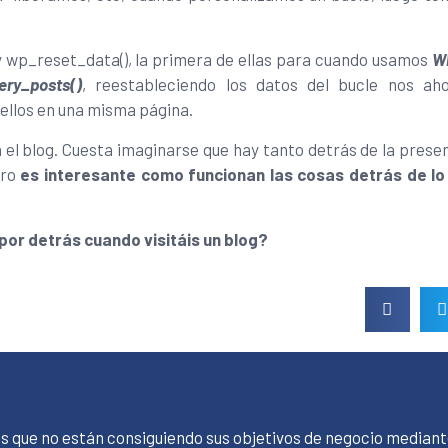
y wp_reset_data(), la primera de ellas para cuando usamos
W
ery_posts()
, reestableciendo los datos del bucle nos ah
ellos en una misma página.
 el blog. Cuesta imaginarse que hay tanto detrás de la prese
ero
es interesante como funcionan las cosas detrás de lo 
or detrás cuando visitáis un blog?
s que no están consiguiendo sus objetivos de negocio mediant