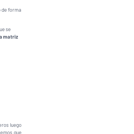
o de forma
ue se
a matriz
eros luego
enemos que