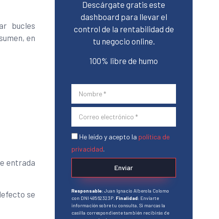
Descárgate gratis este
dashboard para llevar el
ar bucles
control de la rentabilidad de
esumen, en
tu negocio online.
100% libre de humo
He leído y acepto la
política de
privacidad
.
de entrada
Enviar
Responsable
: Juan Ignacio Alberola Colomo
defecto se
con DNI 48562323P.
Finalidad
: Enviarte
información sobre tu consulta. Si marcas la
casilla correspondiente también recibirás de